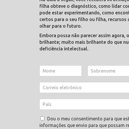
filha obteve o diagnóstico, como lidar c
pode estar experimentando, como encontr
certos para o seu filho ou filha, recurso
olhar para o futuro.
Embora possa não parecer assim agora, o 
brilhante; muito mais brilhante do que n
deficiência intelectual.
N
o
N
S
m
o
o
C
e
m
b
o
e
e
r
r
S
e
P
r
n
o
o
a
e
b
m
í
i
r
e
A
s
Dou o meu consentimento para que es
o
e
c
e
informações que envio para que possam 
n