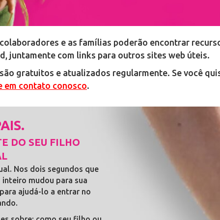
colaboradores e as famílias poderão encontrar recurs
, juntamente com links para outros sites web úteis.
são gratuitos e atualizados regularmente. Se você qu
e em contato conosco
.
AIS.
E DO SEU FILHO
AL
ctual. Nos dois segundos que
o inteiro mudou para sua
 para ajudá-lo a entrar no
ando.
ões sobre: como seu filho ou