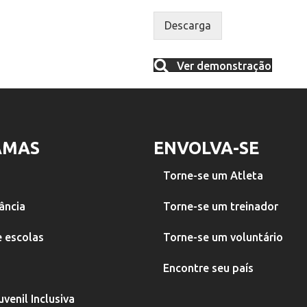
d
r
*
o
ô
Descarga
R
n
G
i
P
c
Ver demonstração
D
o
*
*
AMAS
ENVOLVA-SE
Torne-se um Atleta
fância
Torne-se um treinador
 escolas
Torne-se um voluntário
Encontre seu país
venil Inclusiva